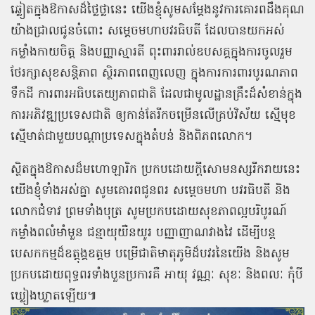
ឆ្លៀតក្នុងឱកាសដ៏ថ្លៃថ្លានេះ យើងខ្ញុំសូមសម្ដែងនូវការគោរពដឹងគុណ
យ៉ាងជ្រាលជូនចំពោះ សម្តេចមហាបវរធិបតី ដែលបានយកអស់
កម្លាំងកាយចិត្ត និងបញ្ញាស្មារតី ពុះពាររាល់ឧបសគ្គក្នុងការចូលរួម
ថែរក្សាសុខសន្តិភាព ស្ថិរភាពពេញលេញ ក្នុងការការពារបូរណភាព
ទឹកដី ការពារអធិបតេយ្យភាពជាតិ ដែលជាមូលដ្ឋានគ្រឹះដ៏សំខាន់ក្នុង
ការអភិវឌ្ឍប្រទេសជាតិ ឲ្យកាន់តែរីកចម្រើនលើគ្រប់វិស័យ ស្មើមុខ
ស្មើមាត់ជាមួយបណ្តាប្រទេសក្នុងតំបន់ និងពិភពលោក។
ស្ថិតក្នុងឱកាសដ៏មហោឡារិក ប្រកបដោយក្តីសោមនស្សរីករាយនេះ
យើងខ្ញុំទាំងអស់គ្នា សូមគោរពជូនពរ សម្តេចមហា បវរធិបតី និង
លោកជំទាវ ព្រមទាំងបុត្រ សូមប្រកបដោយសុខភាពល្អបរិបូរណ៍
កម្លាំងពលំមាំមួន ជន្មាយុយឺនយូរ បញ្ញាញាណវាងវៃ ដើម្បីបន្ត
បេសកកម្មដ៏ឧត្តុង្គឧត្តម បម្រើជាតិមាតុភូមិដ៏បវរនៃយើង និងសូម
ប្រកបដោយពុទ្ធពរទាំងបួនប្រការគឺ អាយុ វណ្ណៈ សុខៈ និងពលៈ កុំបី
ឃ្លៀងឃ្លាតឡើយ៕