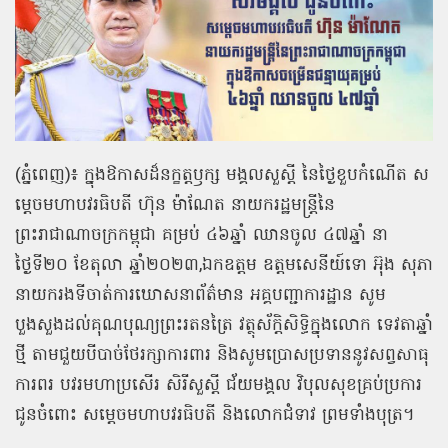
(ភ្នំពេញ)៖ ក្នុងឱកាសដ៏នក្ខត្តឫក្ស មង្គលសួស្តី នៃថ្ងៃខួបកំណើត ស
ម្តេចមហាបវរធិបតី ហ៊ុន ម៉ាណែត នាយករដ្ឋមន្រ្តីនៃ
ព្រះរាជាណាចក្រកម្ពុជា គម្រប់ ៤៦ឆ្នាំ ឈានចូល ៤៧ឆ្នាំ នា
ថ្ងៃទី២០ ខែតុលា ឆ្នាំ២០២៣,ឯកឧត្ដម ឧត្ដមសេនីយ៍ទោ អ៊ុង សុភា
នាយករងទីចាត់ការឃោសនាព័ត៌មាន អគ្គបញ្ជាការដ្ឋាន សូម
បួងសួងដល់គុណបុណ្យព្រះរតនត្រៃ វត្ថុស័ក្តិសិទ្ធិក្នុងលោក ទេវតាឆ្នាំ
ថ្មី តាមជួយបីបាច់ថែរក្សាការពារ និងសូមប្រោសប្រទាននូវសព្វសាធុ
ការពរ បវរមហាប្រសើរ សិរីសួស្ដី ជ័យមង្គល វិបុលសុខគ្រប់ប្រការ
ជូនចំពោះ សម្តេចមហាបវរធិបតី និងលោកជំទាវ ព្រមទាំងបុត្រ។