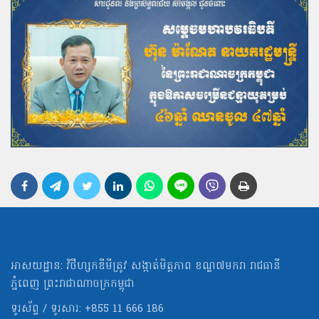
អាសយដ្ឋាន: វិថីហ្សកឌីមីត្រូវ សង្កាត់មិត្ដភាព ខណ្ឌ៧មករា រាជធានី
ភ្នំពេញ ព្រះរាជាណាចក្រកម្ពុជា
ទូរស័ព្ទ / ទូរសារ: +855 11 666 186