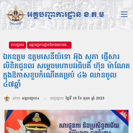
សារជូនពរ
អគ្គបញ្ជាការដ្ឋាននៃកងយោធពលខេមរភូមិន្ទ
ឯកឧត្ដម ឧត្ដមសេនីយ៍ទោ អ៊ុង សុភា ផ្ញើសារ
លិខិតជូនពរ សម្តេចមហាបវរធិបតី ហ៊ុន ម៉ាណែត
ក្នុងឱកាសខួបកំណើតគម្រប់ ៤៦ ឈានចូល
៤៧ឆ្នាំ
ដោយ
អគ្គបញ្ជាការ
ចេញផ្សាយ
ថ្ងៃទី 19 ខែ តុលា ឆ្នាំ 2023