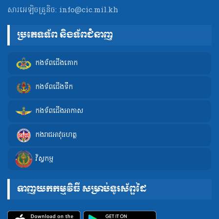
សារអេឡិចត្រូនិច:
info@cic.mil.kh
ប្រភេទទ័ព និងទ័ពជំនាញ
កងទ័ពជើងគោក
កងទ័ពជើងទឹក
កងទ័ពជើងអាកាស
កងរាជអាវុធហត្ថ
វិស្វកម្ម
ទាញយកកម្មវិធី សម្រាប់ទូរស័ព្ទដៃ