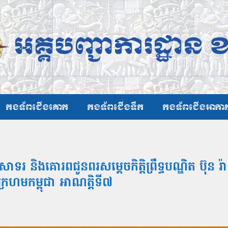
កងទ័ពជើងគោក
កងទ័ពជើងទឹក
កងទ័ពជើងអាកា
រ និងគោរពជូនពរសម្តេចកិត្តិព្រឹទ្ធបណ្ឌិត ប៊ុន 
្រហមកម្ពុជា អាណត្តិទី៧