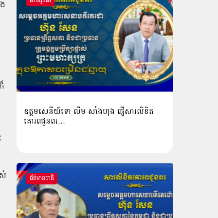
សារជូនពរ
ំង
ក៏
ឧត្តមសេនីយ៍ទោ លីម​ សាំង​ហុង​ ផ្ញើសារលិខិត
គោរពជូនពរ…
ះ
ស់
ព័ត៌មានជាតិ