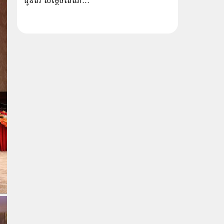
ជូនពរ សម្ដេចតេជោ…