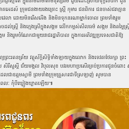
្រាជ្ញាស្មារតី ក្នុងនាមជាមាតាមនុស្សធម៌ ជួយដោះស្រាយទុក្ខលំបាក ជូន
េរោគអេដស៍ ក្រុមជនងាយរងគ្រោះ ស្ត្រី កុមារ ជនពិការ ជនចាស់ជរាគ្មាន
ពេលវេលា ដោយមិនរើសអើង និងមិនទុកនរណាម្នាក់ចោល ព្រមទាំងរួម
ត្រី និងក្មេងស្រីក្នុងសង្គម លើកកម្ពស់សីលធម៌ សង្គម និងតម្លៃស្ត្រ
ង្គម និងរួមចំណែកជាមួយរាជរដ្ឋាភិបាល ក្នុងការអភិវឌ្ឍប្រទេសជាតិឱ្យ
្រះរតនត្រ័យ វត្ថុស័ក្តិសិទ្ធិទាំងឡាយក្នុងលោក និងទេវតាថែរក្សា ព្រះ
យ សិរីសួស្តី ជ័យមង្គល វិបុលសុខ បវរមហាប្រសើរគ្រប់ប្រការជូនចំពោះ
ោ ដែលជាឧត្តមស្វាមី ព្រមទាំងក្រុមគ្រួសារជាទីស្រឡាញ់ សូមបាន
ខៈ ពលៈ កុំបីឃ្លៀងឃ្លាតឡើយ៕