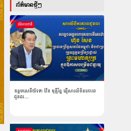
ព័ត៌មានថ្មីៗ
ព័ត៌មានជាតិ
ឧត្តមសេនីយ៍ទោ វ៉ែន មុន្មីរ័ត្ន ផ្ញើសារលិខិតគោរព
ជូនពរ…