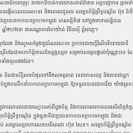
នាធិការចម្រុះ
នាយកទីចាត់ការឃោសនាព័ត៌មាន
អគ្គបញ្ជាការ
ព្រមទា
ានផ្ញើសារអបអរសាទរ និងគោរពជូនពរ សម្តេចកិត្តិព្រឹទ្ធបណ្ឌិត ប៊ុន រ៉ានី
ប្រធានកាកបាទក្រហមកម្ពុជា អាណត្តិទី៧ នៅក្នុងមហាសន្និបាត
នូ ឆ្នាំ២០២៣ នាសណ្ឋាគារហៃយ៉ាត់ រីជិនស៉ី ភ្នំពេញ។
ក្រៃលែង និងសូមសម្តែងនូវអំណរសាទរ ប្រកបដោយក្តីរំភើបរីករាយជាទី
ត្រឹមតែជាមហាកិត្តិយសដ៏ឧត្តុង្គឧត្តម សម្រាប់សម្តេចផ្ទាល់ប៉ុណ្ណោះទេ តែ
ុជាទាំងមូលផងដែរ។
ណ្ឌិត ពិតជាស័ក្តិសមបំផុតទៅនឹងសមត្ថភាព ទេពកោសល្យ និងភាពជាអ្នក
់ក្នុងការដឹកនាំកាកបាទក្រហមកម្ពុជា ឱ្យទទួលបានជោគជ័យ យ៉ាងត្រច
តែងនូវការគោរពដោយស្មោះអស់ពីដួងចិត្ត និងការគោរពកោតសរសើរដ៏ខ្ពង់ខ្ព
កិត្តិព្រឹទ្ធបណ្ឌិត ក្នុងតួនាទីជាប្រធានកាកបាទក្រហមកម្ពុជា និងជា
មរបស់ សម្តេចអគ្គមហាសេនាបតីតេជោ ហ៊ុន សែន។ សម្តេចកិត្តិព្រឹទ្ធបណ្ឌិត