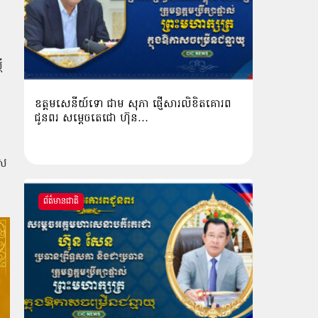
ី
ឧត្តមសេនីយ៍ទោ ជាម សុភា ផ្ញើសារលិខិតគោរព
ជូនពរ សម្ដេចតេជោ ហ៊ុន…
 ស
ព័ត៌មានជាតិ