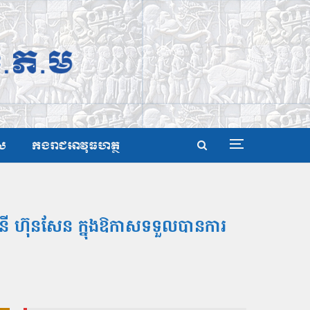
ស
កងរាជអាវុធហត្ថ
រ៉ានី ហ៊ុនសែន ក្នុងឱកាសទទួលបានការ