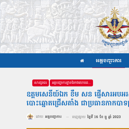
អគ្គបញ្ជាការ
សារជូនពរ
អគ្គបញ្ជាការដ្ឋាននៃកងយោធពលខេមរភូមិន្ទ
ឧត្តមសេនីយ៍ឯក ខឹម សន ផ្ញើសារអបអរសាទ
បោះឆ្នោតជ្រើសតាំង ជាប្រធានកាកបាទក
ដោយ
អគ្គបញ្ជាការ
ចេញផ្សាយ
ថ្ងៃទី 16 ខែ ធ្នូ ឆ្នាំ 2023