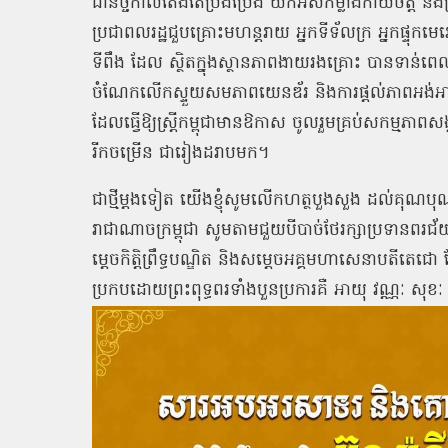
ជានិច្ចកាលតែងតែប្រឹងប្រែង យកអស់កម្លាំងកាយចិត្ត និងប
ប្រជាពលរដ្ឋជួបគ្រោះមហន្តរាយ អ្នកទីទ័លក្រ អ្នកផ្ទុកម
ទីពឹង ដែល ស្ថិតក្នុងស្ថានភាពងាយរងគ្រោះ បានទាន់
ចំណែកលើកស្ទួយសមភាពយេនឌ័រ និងការផ្តល់ភាពអង់អាចដល់ស្
ដែលធ្វើឱ្យស្ត្រីកម្ពុជាមានឱកាស ចូលរួមគ្រប់សកម្មភាពស
រីកចម្រើន ជារៀងដរាបមក។
ជាថ្មីម្តងទៀត យើងខ្ញុំសូមលើកហត្ថបួងសួង ដល់គុណបុណ្យព
រាជាណាចក្រម្ពុជា សូមតាមជួយបីបាច់ថែរក្សាប្រទានពរជ័
ម្តេចកិត្តិព្រឹទ្ធបណ្ឌិត និងសម្តេចអគ្គមហាសេនាបតីតេជ
ប្រកបដោយព្រះពុទ្ធពរទាំងបួនប្រការគឺ អាយុ វណ្ណៈ សុ