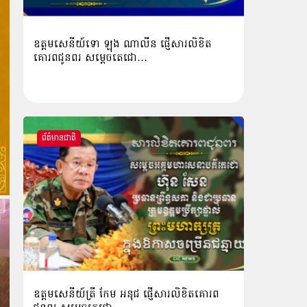
ឧត្ដមសេនីយ៍ទោ ឡុង ណាលីន ផ្ញើសារលិខិត
គោរពជូនពរ សម្ដេចតេជោ…
ព័ត៌មានជាតិ
ឧត្តមសេនីយ៍ត្រី កែម អនុជ ផ្ញើសារលិខិតគោរព