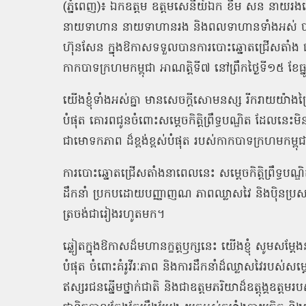
(
ភ្នំពេញ
)
៖ ឯកឧត្តម ឧត្តមសេនីយ៍ឯក
ខឹម
សន
នាយរងសេ
នាយទាហាន
នាយទាហានរង
និងពលទាហានទាំងអស់
ប
ហ៊ុនសែន ក្នុងឱកាសទទួលបានការបោះឆ្នោតជ្រើសតាំង ជា
កាកបាទក្រហមកម្ពុជា អាណត្តិទី៧ នៅព្រឹកថ្ងៃទី១៥ ខែធ្
យើងខ្ញុំទាំងអស់គ្នា មានសេចក្តីសោមនស្ស រីករាយយ៉ាង
បំផុត គោរពជូនចំពោះសម្តេចកិត្តិព្រឹទ្ធបណ្ឌិត ដែលនេះមិន
ជាមោទកភាព ដ៏ខ្ពង់ខ្ពស់បំផុត របស់កាកបាទក្រហមកម្ព
ការបោះឆ្នោតជ្រើសតាំងនាពេលនេះ សម្តេចកិត្តិព្រឹទ្ធប
ដឹកនាំ ប្រកបដោយបញ្ញាញណ ភាពឈ្លាសវៃ និងប៉ិនប្រសប
ត្រចង់ជារៀងរហូតមក។
ឆ្លៀតក្នុងឱកាសដ៏មហានក្ខត្តឫក្សនេះ យើងខ្ញុំ សូមសម្
បំផុត ចំពោះគំរូវីរៈភាព និងការដឹកនាំដ៏ឈ្លាសវៃរបស់សម្តេច
ឥស្សរជនឆ្នើមថ្នាក់ជាតិ និងជាឧត្តមភរិយាដ៏ឧត្តុង្គឧត្ត