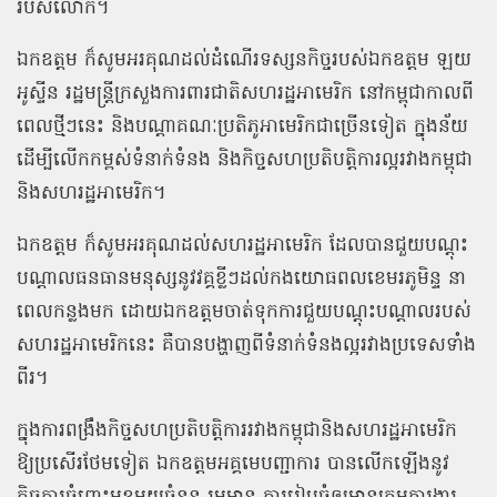
របស់លោក។
ឯកឧត្តម ក៏សូមអរគុណដល់ដំណើរទស្សនកិច្ចរបស់ឯកឧត្តម ឡយ
អូស្ទីន រដ្ឋមន្ត្រីក្រសួងការពារជាតិសហរដ្ឋអាមេរិក នៅកម្ពុជាកាលពី
ពេលថ្មីៗនេះ និងបណ្តាគណៈប្រតិភូអាមេរិកជាច្រើនទៀត ក្នុងន័យ
ដើម្បីលើកកម្ពស់ទំនាក់ទំនង និងកិច្ចសហប្រតិបត្តិការល្អរវាងកម្ពុជា
និងសហរដ្ឋអាមេរិក។
ឯកឧត្តម ក៏សូមអរគុណដល់សហរដ្ឋអាមេរិក ដែលបានជួយបណ្ដុះ
បណ្ដាលធនធានមនុស្សនូវវគ្គខ្លីៗដល់កងយោធពលខេមរភូមិន្ទ នា
ពេលកន្លងមក ដោយឯកឧត្តមចាត់ទុកការជួយបណ្ដុះបណ្ដាលរបស់
សហរដ្ឋអាមេរិកនេះ គឺបានបង្ហាញពីទំនាក់ទំនងល្អរវាងប្រទេសទាំង
ពីរ។
ក្នុងការពង្រឹងកិច្ចសហប្រតិបត្តិការរវាងកម្ពុជានិងសហរដ្ឋអាមេរិក
ឱ្យប្រសើរថែមទៀត ឯកឧត្តមអគ្គមេបញ្ជាការ បានលើកឡើងនូវ