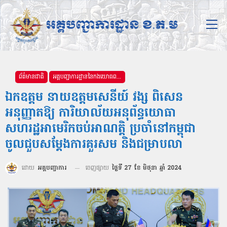
ព័ត៌មានជាតិ
អគ្គបញ្ជាការដ្ឋាននៃកងយោធពលខេមរភូមិន្ទ
ឯកឧត្តម នាយឧត្តមសេនីយ៍ វង្ស ពិសេន
អនុញ្ញាតឱ្យ ការិយាល័យអនុព័ន្ធយោធា
សហរដ្ឋអាមេរិកចប់អាណត្តិ ប្រចាំនៅកម្ពុជា
ចូលជួបសម្តែងការគួរសម និងជម្រាបលា
ដោយ
អគ្គបញ្ជាការ
ចេញផ្សាយ
ថ្ងៃទី 27 ខែ មិថុនា ឆ្នាំ 2024