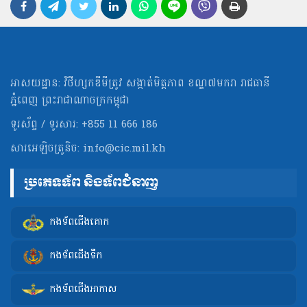
អាសយដ្ឋាន: វិថីហ្សកឌីមីត្រូវ សង្កាត់មិត្ដភាព ខណ្ឌ៧មករា រាជធានី
ភ្នំពេញ ព្រះរាជាណាចក្រកម្ពុជា
ទូរស័ព្ទ / ទូរសារ: +855 11 666 186
សារអេឡិចត្រូនិច:
info@cic.mil.kh
ប្រភេទទ័ព និងទ័ពជំនាញ
កងទ័ពជើងគោក
កងទ័ពជើងទឹក
កងទ័ពជើងអាកាស