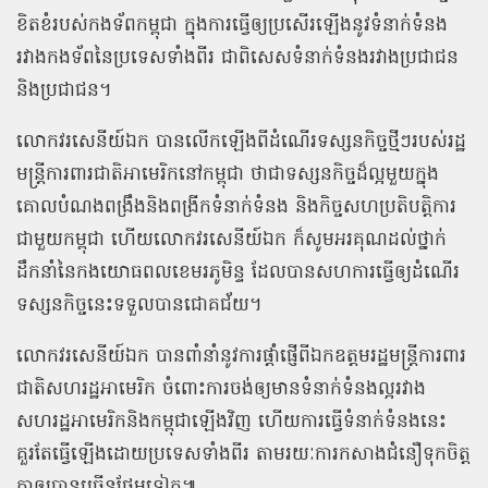
ខិតខំរបស់កងទ័ពកម្ពុជា ក្នុងការធ្វើឲ្យប្រសើរឡើងនូវទំនាក់ទំនង
រវាងកងទ័ពនៃប្រទេសទាំងពីរ ជាពិសេសទំនាក់ទំនងរវាងប្រជាជន
និងប្រជាជន។
លោកវរសេនីយ៍ឯក បានលើកឡើងពីដំណើរទស្សនកិច្ចថ្មីៗរបស់រដ្ឋ
មន្ត្រីការពារជាតិអាមេរិកនៅកម្ពុជា ថាជាទស្សនកិច្ចដ៏ល្អមួយក្នុង
គោលបំណងពង្រឹងនិងពង្រីកទំនាក់ទំនង និងកិច្ចសហប្រតិបត្តិការ
ជាមួយកម្ពុជា ហើយលោកវរសេនីយ៍ឯក ក៏សូមអរគុណដល់ថ្នាក់
ដឹកនាំនៃកងយោធពលខេមរភូមិន្ទ ដែលបានសហការធ្វើឲ្យដំណើរ
ទស្សនកិច្ចនេះទទួលបានជោគជ័យ។
លោកវរសេនីយ៍ឯក បានពាំនាំនូវការផ្ដាំផ្ញើពីឯកឧត្តមរដ្ឋមន្ត្រីការពារ
ជាតិសហរដ្ឋអាមេរិក ចំពោះការចង់ឲ្យមានទំនាក់ទំនងល្អរវាង
សហរដ្ឋអាមេរិកនិងកម្ពុជាឡើងវិញ ហើយការធ្វើទំនាក់ទំនងនេះ
គួរតែធ្វើឡើងដោយប្រទេសទាំងពីរ តាមរយៈការកសាងជំនឿទុកចិត្ត
គ្នាឲ្យបានច្រើនថែមទៀត៕