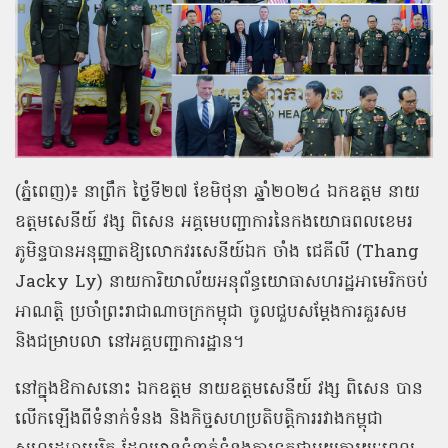
(ភ្នំពេញ)៖ នាព្រឹក ថ្ងៃទី២៧ ខែមិថុនា ឆ្នាំ២០២៤ ឯកឧត្តម នាយ
ឧត្ដមសេនីយ៍ វង្ស ពិសេន អគ្គមេបញ្ជាការនៃកងយោធពលខេមរ
ភូមិន្ទបានអនុញ្ញាតឱ្យលោកវរសេនីយ៍ឯក ចាំង ជេគីលី (Thang
Jacky Ly) នាយការិយាល័យអនុព័ន្ធយោធាសហរដ្ឋអាមេរិកចប់
អាណត្តិ ប្រចាំព្រះរាជាណាចក្រកម្ពុជា ចូលជួបសម្តែងការគួរសម
និងជម្រាបលា នៅអគ្គបញ្ជាការដ្ឋាន។
នៅក្នុងឱកាសនោះ ឯកឧត្តម នាយឧត្តមសេនីយ៍ វង្ស ពិសេន បាន
លើកឡើងពីទំនាក់ទំនង និងកិច្ចសហប្រតិបត្តិការរវាងកម្ពុជា