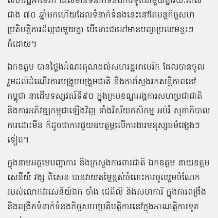
សហរដ្ឋអាមេរិក ដែលមានទំនាក់ទំនងការទូតជាមួយគ្នារយៈពេល
ជាង ៧០ ឆ្នាំមកហើយដែលទំនាក់ទំនងនេះនៅតែបន្តកិច្ចសហ
ប្រតិបត្តិការដ៏ល្អជាមួយគ្នា បើទោះជានៅមានបញ្ហាប្រឈមខ្លះៗ
ក៏ដោយ។
ឯកឧត្តម បានថ្លៃងអំណរគុណដល់សហរដ្ឋអាមេរិក ដែលបានចូល
រួមដល់ដំណើរការបង្រួបបង្រួមជាតិ និងការស្វែងរកសន្តិភាពនៅ
កម្ពុជា នាដើមទស្សវតរ៍ទី៩០ ក្នុងក្របខណ្ឌអង្គការសហប្រជាជាតិ
និងការអភិវឌ្ឍកម្ពុជាឡើងវិញ ទាំងវិស័យកសិកម្ម អប់រំ សុខាភិបាល
ការដោះមីន ក៏ដូចជាការជួយឧបត្ថម្ភលើការងារមនុស្សធម៌ផ្សេងៗ
ទៀត។
ក្នុងនាមអគ្គមេបញ្ជាការ និងក្រសួងការពារជាតិ ឯកឧត្តម នាយឧត្តម
សេនីយ៍ វង្ស ពិសេន បានវាយតម្លៃខ្ពស់ចំពោះការចូលរួមចំណែក
របស់លោកវរសេនីយ៍ឯក ចាំង ជេគីលី និងសហការី ក្នុងការពង្រឹង
និងពង្រីកទំនាក់ទំនងកិច្ចសហប្រតិបត្តិការនៅក្នុងអាណត្តិការទូត