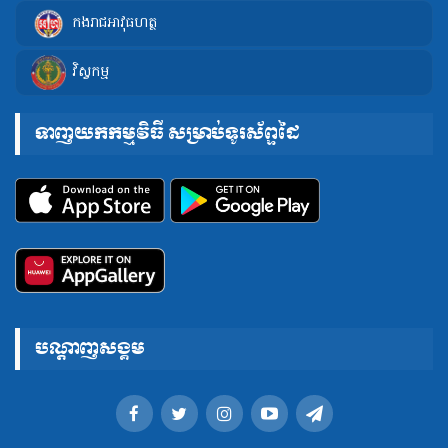
កងរាជអាវុធហត្ថ
វិស្វកម្ម
ទាញយកកម្មវិធី សម្រាប់ទូរស័ព្ទដៃ
បណ្តាញសង្គម