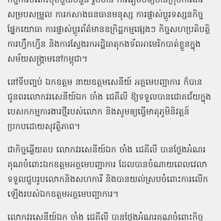
កិច្ចការចំពោះមុខមួយចំនួន រួមមាន ការរៀបចំឲ្យមានក្រុមការងារ
សម្របសម្រួល ការកសាងធនធានមនុស្ស ការផ្លាស់ប្ដូរទស្សនកិច្ច
ផ្នែកយោធា ការផ្លាស់ប្ដូរព័ត៌មានឧក្រិដ្ឋកម្មផ្សេងៗ កិច្ចសហប្រតិបត្តិ
ការហ្វឹកហ្វឺន និងការស្វែងរកអដ្ឋិធាតុកងទ័ពអាមេរិកបាត់ខ្លួនក្នុង
សម័យសង្គ្រាមនៅកម្ពុជា។
នៅទីបញ្ចប់ ឯកឧត្តម នាយឧត្ដមសេនីយ៍ អគ្គមេបញ្ជាការ ក៏បាន
ជូនពរលោកវរសេនីយ៍ឯក ចាំង ជេគីលី ឱ្យទទួលបានជោគជ័យក្នុង
បេសកកម្មការងារថ្មីរបស់លោក និងសូមឲ្យធ្វើមាតុភូមិនិវត្តន៍
ប្រកបដោយសុវត្ថិភាព។
ជាកិច្ចឆ្លើយតប លោកវរសេនីយ៍ឯក ចាំង ជេគីលី បានថ្លែងអំណរ
គុណចំពោះឯកឧត្តមអគ្គមេបញ្ជាការ ដែលបានចំណាយពេលវេលា
ទទួលជួបរូបលោកនិងសហការី និងបានយល់ស្របចំពោះការលើក
ឡើងរបស់ឯកឧត្តមអគ្គមេបញ្ជាការ។
លោកវរសេនីយ៍ឯក ចាំង ជេគីលី បានថ្លែងអំណរគុណចំពោះកិច្ច