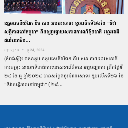
ឧត្តមសេនីយ៍ឯក ខឹម សន អបអរសាទរ ខួបលើកទី២៦នៃ ”ទិវា
សន្តិភាពនៅកម្ពុជា” និងផ្សព្វផ្សាយសភាពការណ៍ថ្មីៗជាតិ-អន្តរជាតិ
ដល់យោធិន…
អគ្គបញ្ជាការ
ធ្នូ 24, 2024
(កំពង់ស្ពឺ)៖ ឯកឧត្តម ឧត្តមសេនីយ៍ឯក ខឹម សន នាយរងសេនាធិ
ការចម្រុះ នាយកទីចាត់ការឃោសនាព័ត៌មាន អគ្គបញ្ជាការ ព្រឹកថ្ងៃទី
២៤ ខែ ធ្នូ ឆ្នាំ២០២៤ បានសម្ដែងនូវអំណរសាទរ ខួបលើកទី២៦ នៃ
”ទិវាសន្តិភាពនៅកម្ពុជា” ( ២៩…