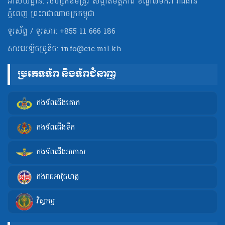
អាសយដ្ឋាន: វិថីហ្សកឌីមីត្រូវ សង្កាត់មិត្ដភាព ខណ្ឌ៧មករា រាជធានី
ភ្នំពេញ ព្រះរាជាណាចក្រកម្ពុជា
ទូរស័ព្ទ / ទូរសារ: +855 11 666 186
សារអេឡិចត្រូនិច:
info@cic.mil.kh
ប្រភេទទ័ព និងទ័ពជំនាញ
កងទ័ពជើងគោក
កងទ័ពជើងទឹក
កងទ័ពជើងអាកាស
កងរាជអាវុធហត្ថ
វិស្វកម្ម